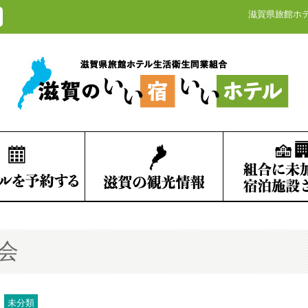
滋賀県旅館ホ
会
未分類