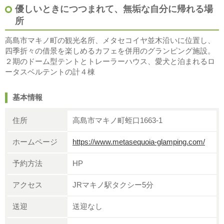
優しいときにつつまれて、無垢な自分に帰れる場
所
高島市マキノ町の観光名所、メタセコイヤ並木沿いに位置し、
四季折々の借景を楽しめるカフェを併用のグランピング施設。
２期のドーム型テントとトレーラーハウス、愛犬と泊まれるロ
ータスベルテントの計４棟
基本情報
住所
高島市マキノ町蛭口1663-1
ホームページ
https://www.metasequoia-glamping.com/
予約方法
HP
アクセス
JRマキノ駅タクシー5分
送迎
送迎なし